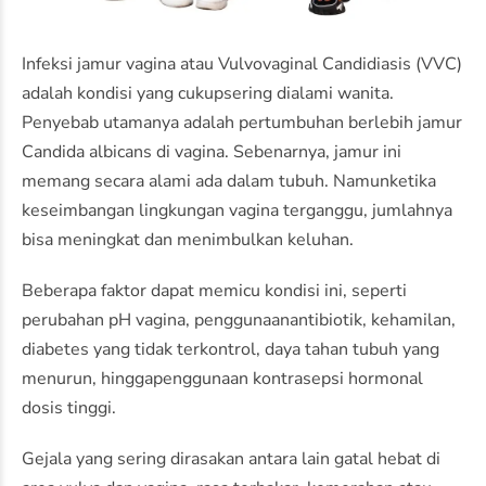
Infeksi
jamur
vagina
atau
Vulvovaginal Candidiasis (VVC)
adalah
kondisi
yang
cukup
sering
dialami
wanita
.
Penyebab
utamanya
adalah
pertumbuhan
berlebih
jamur
Candida albicans
di vagina.
Sebenarnya
,
jamur
ini
memang
secara
alami
ada
dalam
tubuh
.
Namun
ketika
keseimbangan
lingkungan
vagina
terganggu
,
jumlahnya
bisa
meningkat
dan
menimbulkan
keluhan
.
Beberapa
faktor
dapat
memicu
kondisi
ini
,
seperti
perubahan
pH vagina,
penggunaan
antibiotik
,
kehamilan
,
diabetes yang
tidak
terkontrol
,
daya
tahan
tubuh
yang
menurun
,
hingga
penggunaan
kontrasepsi
hormonal
dosis
tinggi
.
Gejala
yang
sering
dirasakan
antara
lain
gatal
hebat
di