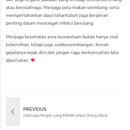
atau
berolahraga
.
Menjaga
pola
makan
seimbang
serta
mempertahankan
daya
tahan
tubuh
juga
berperan
penting
dalam
mencegah
infeksi
berulang
.
Menjaga
kesehatan
area
kewanitaan
bukan
hanya
soal
kebersihan
,
tetapi
juga
soal
keseimbangan
.
Kenali
gejalanya
sejak
dini
dan
jangan
ragu
berkonsultasi
bila
diperlukan
.
PREVIOUS
Olahraga Ringan yang Efektif untuk Orang Sibuk