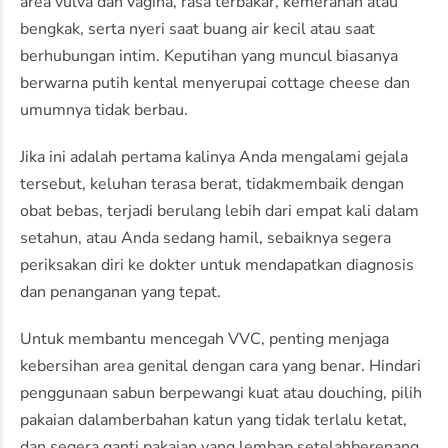
area vulva dan vagina, rasa
terbakar
,
kemerahan
atau
bengkak
,
serta
nyeri
saat
buang
air
kecil
atau
saat
berhubungan
intim
.
Keputihan
yang
muncul
biasanya
berwarna
putih
kental
menyerupai
cottage cheese
dan
umumnya
tidak
berbau
.
Jika
ini
adalah
pertama
kalinya
Anda
mengalami
gejala
tersebut
,
keluhan
terasa
berat
,
tidak
membaik
dengan
obat
bebas
,
terjadi
berulang
lebih
dari
empat
kali
dalam
setahun
,
atau
Anda
sedang
hamil
,
sebaiknya
segera
periksakan
diri
ke
dokter
untuk
mendapatkan
diagnosis
dan
penanganan
yang
tepat
.
Untuk
membantu
mencegah
VVC,
penting
menjaga
kebersihan
area genital
dengan
cara
yang
benar
.
Hindari
penggunaan
sabun
berpewangi
kuat
atau
douching,
pilih
pakaian
dalam
berbahan
katun yang
tidak
terlalu
ketat
,
dan
segera
ganti
pakaian
yang
lembap
setelah
berenang