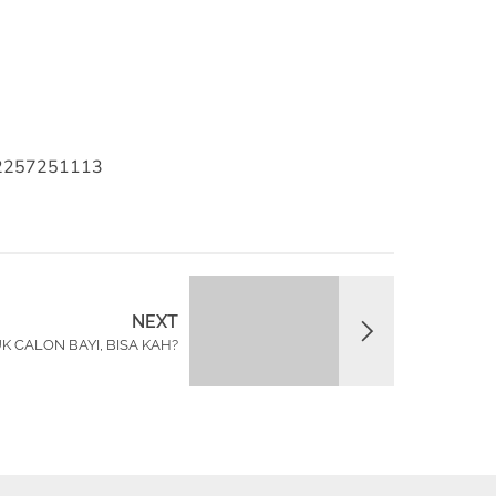
082257251113
NEXT
K CALON BAYI, BISA KAH?