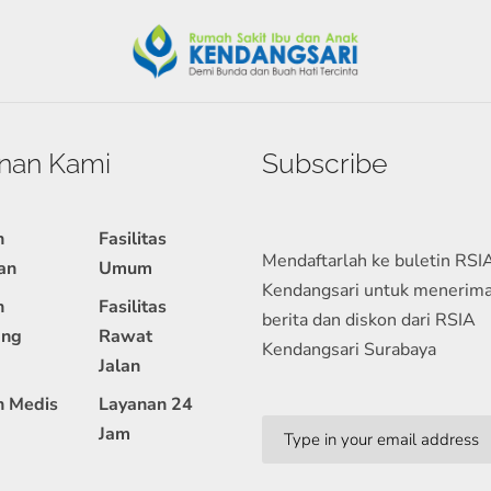
nan Kami
Subscribe
n
Fasilitas
Mendaftarlah ke buletin RSI
an
Umum
Kendangsari untuk menerim
n
Fasilitas
berita dan diskon dari RSIA
ang
Rawat
Kendangsari Surabaya
Jalan
n Medis
Layanan 24
Jam