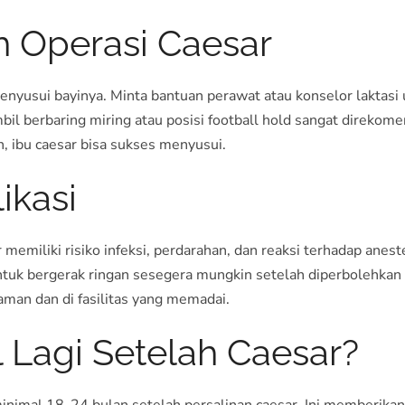
h Operasi Caesar
 menyusui bayinya. Minta bantuan perawat atau konselor lakt
il berbaring miring atau posisi football hold sangat direkome
, ibu caesar bisa sukses menyusui.
ikasi
r memiliki risiko infeksi, perdarahan, dan reaksi terhadap ane
ntuk bergerak ringan sesegera mungkin setelah diperbolehkan do
aman dan di fasilitas yang memadai.
l Lagi Setelah Caesar?
imal 18-24 bulan setelah persalinan caesar. Ini memberikan 