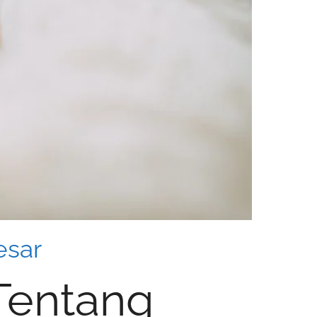
esar
 Tentang