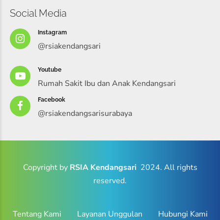
Social Media
Instagram
@rsiakendangsari
Youtube
Rumah Sakit Ibu dan Anak Kendangsari
Facebook
@rsiakendangsarisurabaya
Copyright by
RSIA Kendangsari
2024. All rights
reserved.
Tentang Kami
Layanan Unggulan
Hubungi Kami