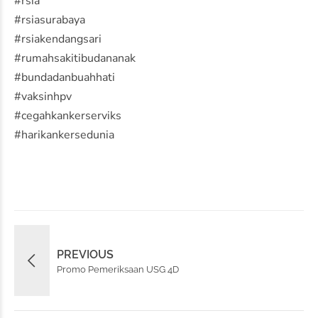
#rsia
#rsiasurabaya
#rsiakendangsari
#rumahsakitibudananak
#bundadanbuahhati
#vaksinhpv
#cegahkankerserviks
#harikankersedunia
PREVIOUS
Promo Pemeriksaan USG 4D