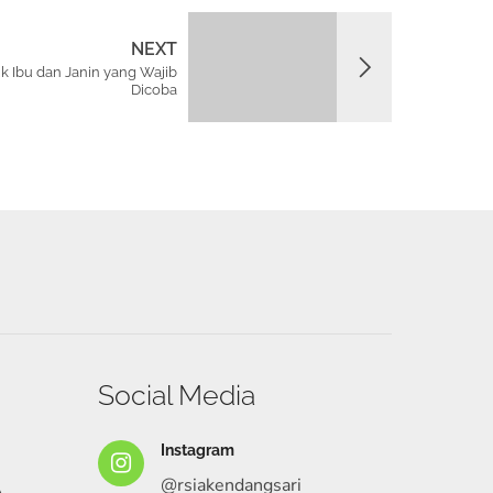
NEXT
k Ibu dan Janin yang Wajib
Dicoba
Social Media
Instagram
@rsiakendangsari
A